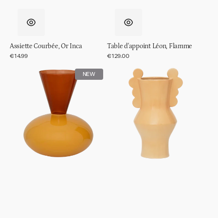
Assiette Courbée, Or Inca
Table d'appoint Léon, Flamme
Prix
€14.99
Prix
€129.00
régulier
régulier
Vase
Vase
NEW
Zinhle,
Circulo
orange
Citrouille
doré