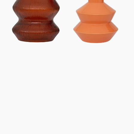
chauffe-
Nectarine
plat
XL
Skye,
orange
profond