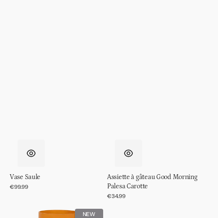
Vase Saule
Assiette à gâteau Good Morning
Palesa Carotte
Prix
€99.99
régulier
Prix
€34.99
régulier
Lampe
Assiette
NEW