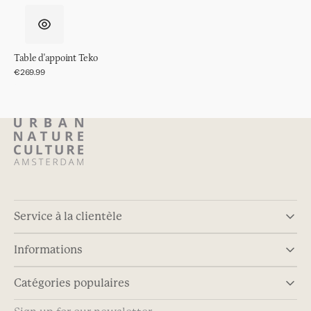
Table d'appoint Teko
Prix
€269.99
régulier
Service à la clientèle
Informations
Catégories populaires