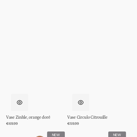
Vase Zinhle, orange doré
Vase Circulo Citrouille
Prix
€69.99
Prix
€59.99
régulier
régulier
Bougeoir
Saladier
NEW
NEW