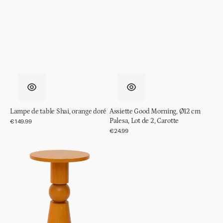
Lampe de table Shai, orange doré
Assiette Good Morning, Ø12 cm
Palesa, Lot de 2, Carotte
Prix
€149.99
régulier
Prix
€24.99
régulier
Table
d'appoint
Teko