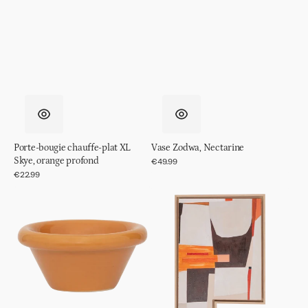
Porte-bougie chauffe-plat XL
Vase Zodwa, Nectarine
Skye, orange profond
Prix
€49.99
régulier
Prix
€22.99
régulier
bol
Décoration
incurvé,
murale
S,
Julio
Or
Inca