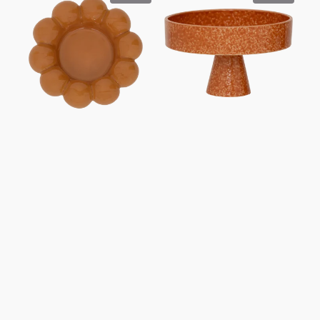
Talon,
Tima
orange
doré