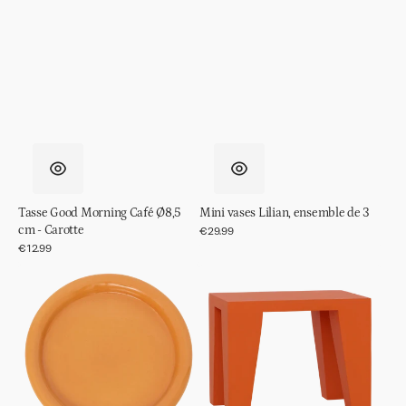
Tasse Good Morning Café Ø8,5
Mini vases Lilian, ensemble de 3
cm - Carotte
Prix
€29.99
régulier
Prix
€12.99
régulier
Assiette
Table
Courbée,
d'appoint
Or
Léon,
Inca
Flamme