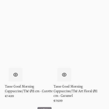
Tasse Good Morning
Tasse Good Morning
Cappuccino/Thé Ø11 cm - Carotte
Cappuccino/Thé Art Floral Ø11
cm - Caramel
Prix
€14.99
régulier
Prix
€16.99
régulier
Tasse
Mini