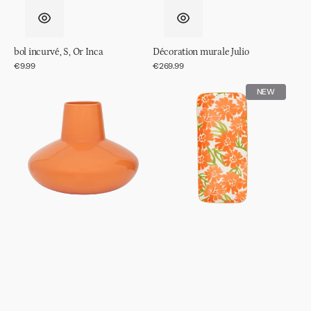
bol incurvé, S, Or Inca
Décoration murale Julio
Prix
€9.99
Prix
€269.99
régulier
régulier
Vase
Assiette
NEW
Saule
à
gâteau
Good
Morning
Palesa
Carotte