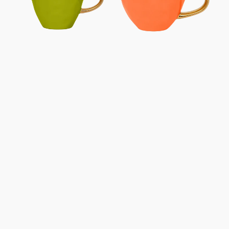
cm
cm
-
-
Pois
Carotte
cassés