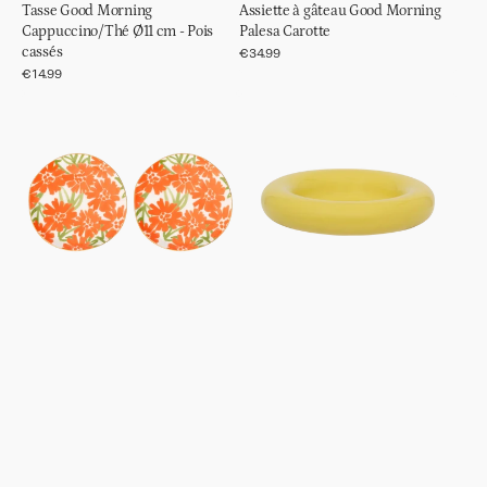
Tasse Good Morning
Assiette à gâteau Good Morning
Cappuccino/Thé Ø11 cm - Pois
Palesa Carotte
cassés
Prix
€34.99
régulier
Prix
€14.99
régulier
Assiette
Saladier
Good
Lou
Morning,
Olive
Ø12
chaude
cm
Palesa,
Lot
de
2,
Carotte