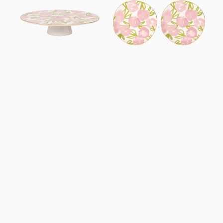
Good
Ø12
Morning
cm
Palesa
Palesa,
Flamant
Ensemble
rose
de
pâle
2,
Rose
flamant