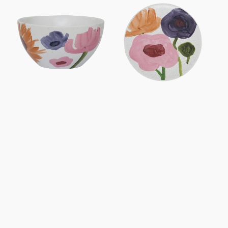
Hanako
Hanako,
Ø17
cm