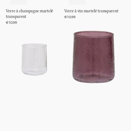
Verre à champagne martelé
Verre à vin martelé transparent
transparent
Prix
€10.99
régulier
Prix
€10.99
régulier
Gobelet
Gobelet
martelé
martelé
transparent
Fudge