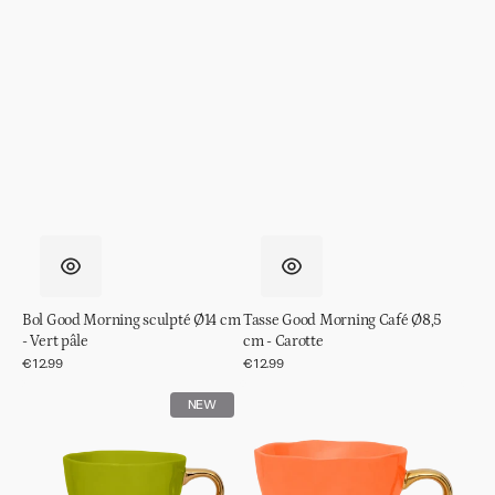
Bol Good Morning sculpté Ø14 cm
Tasse Good Morning Café Ø8,5
- Vert pâle
cm - Carotte
Prix
€12.99
Prix
€12.99
régulier
régulier
Tasse
Tasse
NEW
Good
Good
Morning
Morning
Café
Cappuccino/Thé
Ø8,5
Ø11