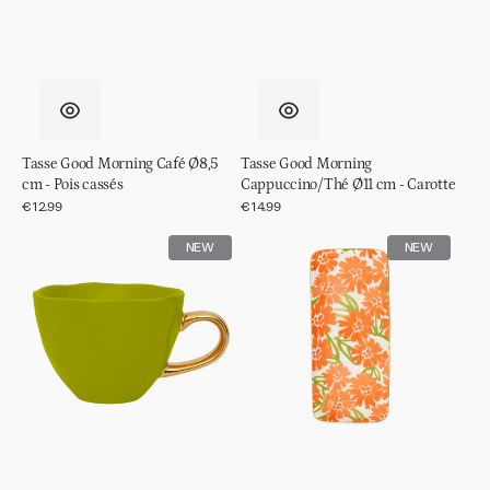
Tasse Good Morning Café Ø8,5
Tasse Good Morning
cm - Pois cassés
Cappuccino/Thé Ø11 cm - Carotte
Prix
€12.99
Prix
€14.99
régulier
régulier
Tasse
Assiette
NEW
NEW
Good
à
Morning
gâteau
Cappuccino/Thé
Good
Ø11
Morning
cm
Palesa
-
Carotte
Pois
cassés