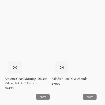
Assiette Good Morning, Ø12 cm
Saladier Lou Olive chaude
Palesa, Lot de 2, Carotte
Prix
€79.99
régulier
Prix
€24.99
régulier
Présentoir
Assiette
NEW
NEW
à
Good
gâteaux
Morning,