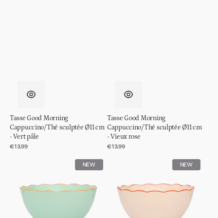
Tasse Good Morning
Tasse Good Morning
Cappuccino/Thé sculptée Ø11 cm
Cappuccino/Thé sculptée Ø11 cm
- Vert pâle
- Vieux rose
Prix
€13.99
Prix
€13.99
régulier
régulier
Bol
Bol
NEW
NEW
Good
Good
Morning
Morning
sculpté
sculpté
Ø14
Ø14
cm
cm