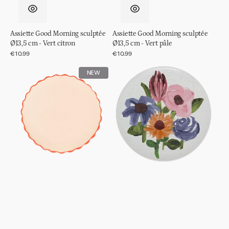
Assiette Good Morning sculptée
Assiette Good Morning sculptée
Ø13,5 cm - Vert citron
Ø13,5 cm - Vert pâle
Prix
€10.99
Prix
€10.99
régulier
régulier
Assiette
Assiette
NEW
Good
Hanako,
Morning
Ø21
sculptée
cm
Ø13,5
cm
-
Vieux
rose