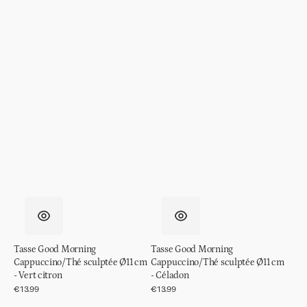
Tasse Good Morning
Tasse Good Morning
Cappuccino/Thé sculptée Ø11 cm
Cappuccino/Thé sculptée Ø11 cm
- Vert citron
- Céladon
Prix
€13.99
Prix
€13.99
régulier
régulier