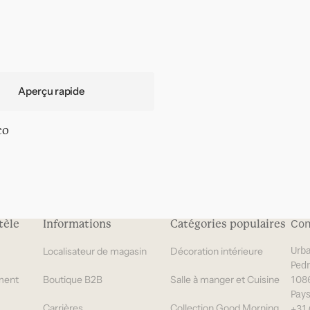
Aperçu rapide
co
tèle
Informations
Catégories populaires
Con
Localisateur de magasin
Décoration intérieure
Urba
Pedr
ment
Boutique B2B
Salle à manger et Cuisine
108
Pay
Carrières
Collection Good Morning
+31 