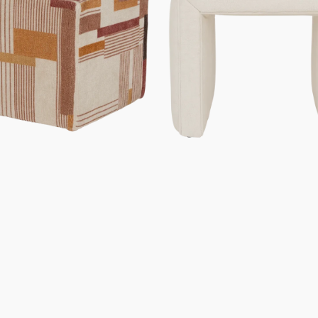
cassé
Canapés
Cadeaux à moins de
50 euros
Cadeaux à moins de
100 euros