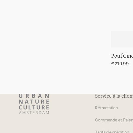
Pouf Cin
Prix
€219.99
régulier
Service à la clien
Rétractation
Commande et Paie
Tarifs d'expédition