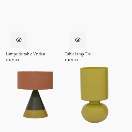
Lampe de table Vriden
Table lamp Tre
Prix
€169.99
Prix
€169.99
régulier
régulier
Lampe
Lampe
de
de
table
table
Raikas
Maja