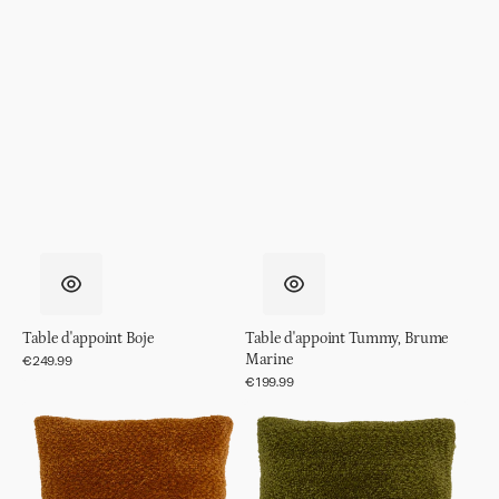
Table d'appoint Boje
Table d'appoint Tummy, Brume
Marine
Prix
€249.99
régulier
Prix
€199.99
régulier
Coussin
Coussin
Megan,
Megan,
Or
Branche
Inca
Persistante