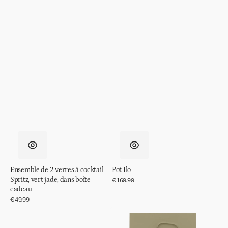
Ensemble de 2 verres à cocktail
Pot Ilo
Spritz, vert jade, dans boîte
Prix
€169.99
régulier
cadeau
Prix
€49.99
régulier
Table
Décoration
basse
murale