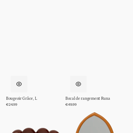
Bougeoir Grâce, L
Bocal de rangement Runa
Prix
€24.99
Prix
€49.99
régulier
régulier
Objet
Miroir
décoratif
Jamie
/
bol