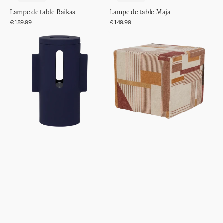
Lampe de table Raikas
Lampe de table Maja
Prix
€189.99
Prix
€149.99
régulier
régulier
Lampe
Pouf
de
Lille
table
Liten