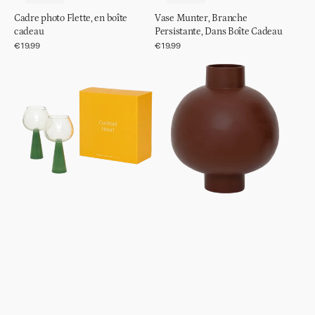
Cadre photo Flette, en boîte
Vase Munter, Branche
cadeau
Persistante, Dans Boîte Cadeau
Prix
€19.99
Prix
€19.99
régulier
régulier
Ensemble
Pot
de
Ilo
2
verres
à
cocktail
Spritz,
vert
jade,
dans
boîte
cadeau