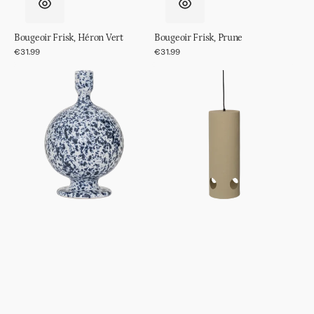
Bougeoir Frisk, Héron Vert
Bougeoir Frisk, Prune
Prix
€31.99
Prix
€31.99
régulier
régulier
Bougeoir
Lustre
Rosie
Shania