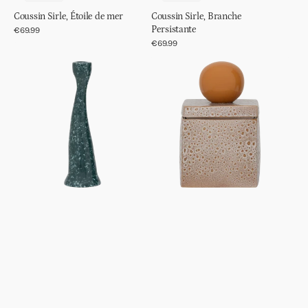
Coussin Sirle, Étoile de mer
Coussin Sirle, Branche
Persistante
Prix
€69.99
régulier
Prix
€69.99
régulier
Bougeoir
Bocal
Grâce,
de
L
rangement
Runa