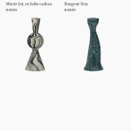
Miroir Sot, en boîte cadeau
Bougeoir Nox
Prix
€49.99
Prix
€49.99
régulier
régulier
Bougeoir
Bougeoir
Vendt
Grâce,
S