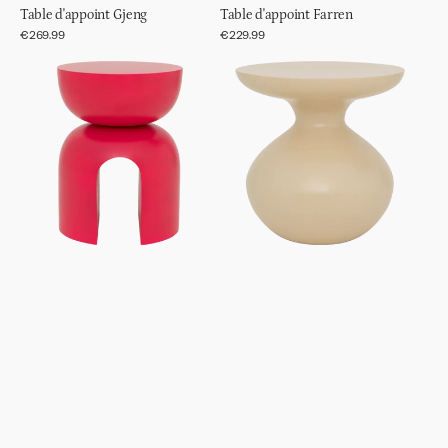
Table d'appoint Gjeng
Table d'appoint Farren
Prix
€269.99
Prix
€229.99
régulier
régulier
Table
Table
d'appoint
d'appoint
Boje
Tummy,
Brume
Marine