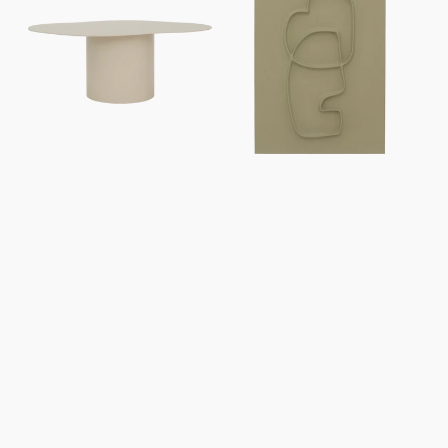
Siro,
Blythe
Lait
d'amande