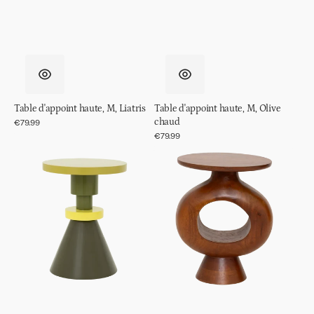
Table d'appoint haute, M, Liatris
Table d'appoint haute, M, Olive
chaud
Prix
€79.99
régulier
Prix
€79.99
régulier
Table
Table
d'appoint
d'appoint
Gjeng
Farren