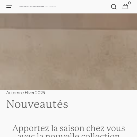
Passer
0
0
Panier
au
article
contenu
Automne Hiver 2025
Nouveautés
Apportez la saison chez vous
avec la nouvelle collection