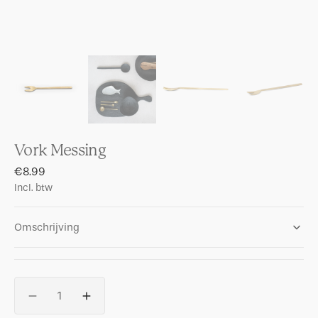
Vork Messing
Regular
€8.99
price
Incl. btw
Omschrijving
Aantal
Aantal
Aantal
verlagenvoor
verhogen