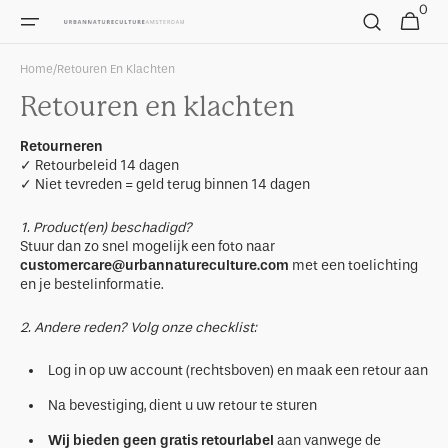
0
Skip to
0
Winkelman
items
content
Home
/
Retouren En Klachten
Retouren en klachten
Retourneren
✓ Retourbeleid 14 dagen
✓ Niet tevreden = geld terug binnen 14 dagen
1. Product(en) beschadigd?
Stuur dan zo snel mogelijk een foto naar
customercare@urbannatureculture.com
met een toelichting
en je bestelinformatie.
2. Andere reden? Volg onze checklist:
Log in op uw account (rechtsboven) en maak een retour aan
Na bevestiging, dient u uw retour te sturen
Wij bieden geen gratis retourlabel
aan vanwege de