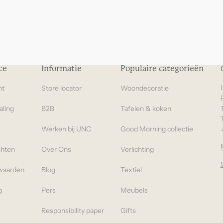
euro
Cadeaus onder 100
euro
ce
Informatie
Populaire categorieën
ht
Store locator
Woondecoratie
aling
B2B
Tafelen & koken
Werken bij UNC
Good Morning collectie
chten
Over Ons
Verlichting
waarden
Blog
Textiel
g
Pers
Meubels
Responsibility paper
Gifts