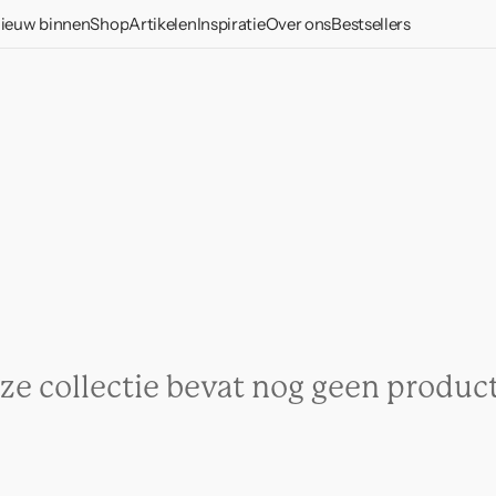
ieuw binnen
Shop
Artikelen
Inspiratie
Over ons
Bestsellers
Vazen en potten
Woondecoratie
Verzorging en
onderhoud
Kandelaren
Serviessets
Tafelen & koken
Maak kennis met onze
Decoratieve items
Glazen
Good Morning
materialen
Kopjes
collectie
Wanddecoratie
Borden & schotels
Onze
Kommen
Verlichting
verantwoordelijke
Fotolijsten
Kommen
benadering
Borden
Kussens
Textiel
Opbergen
Kopjes & mokken
Responsibility
Accessoires
Plaids en dekens
Bankjes en krukjes
Meubels
Schrijfwaren
Serveerschalen
Over ons
Tafel- en keukentexti
Tafels
Gift cards
Cadeaus
Spiegels
Bestek
Sokkels
Gift packs
ze collectie bevat nog geen produc
LINDA. x UNC
Kannen
Bureaus
Cadeaus onder 30
Cocktail
euro
Banken
Cadeaus onder 50