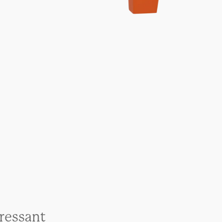
euro
Cadeaus onder 100
euro
eressant