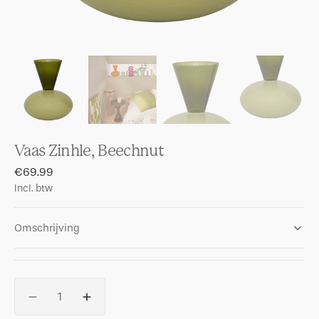
Vaas Zinhle, Beechnut
Regular
€69.99
price
Incl. btw
Omschrijving
Aantal
Aantal
Aantal
verlagenvoor
verhogen