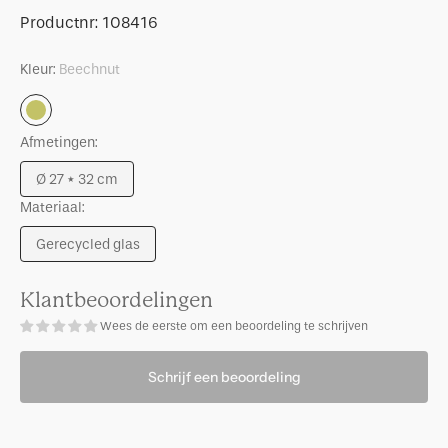
Vaas
voor
Productnummer:
Productnr:
108416
Zinhle,
Vaas
Beechnut
Zinhle,
Kleur:
Beechnut
Beechnut
Beechnut
Afmetingen:
Ø 27 * 32 cm
Uitverkocht
Materiaal:
Gerecycled glas
Uitverkocht
Klantbeoordelingen
Wees de eerste om een beoordeling te schrijven
Schrijf een beoordeling