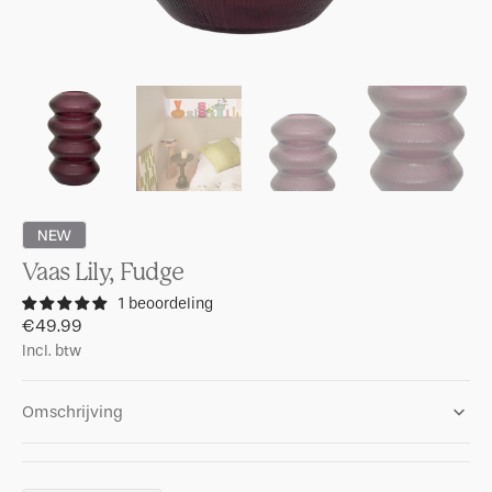
NEW
Vaas Lily, Fudge
1 beoordeling
Regular
€49.99
price
Incl. btw
Omschrijving