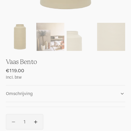
Vaas Bento
Regular
€119.00
price
Incl. btw
Omschrijving
Aantal
Aantal
Aantal
verlagenvoor
verhogen