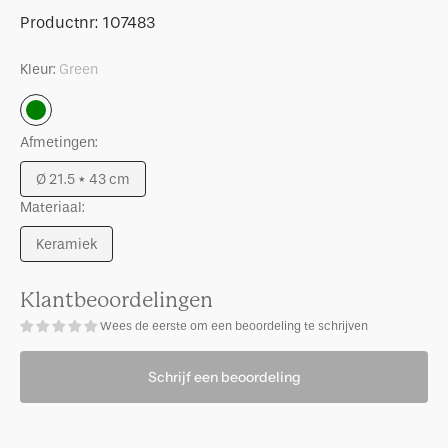
Vaas
voor
Productnummer:
Productnr:
107483
Bento
Vaas
Bento
Kleur:
Green
Green
Afmetingen:
Ø 21.5 * 43 cm
Uitverkocht
Materiaal:
Keramiek
Uitverkocht
Klantbeoordelingen
Wees de eerste om een beoordeling te schrijven
Schrijf een beoordeling