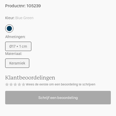
Good
voor
Productnummer:
Productnr:
105239
Morning
Good
bord
Morning
Kleur:
Blue Green
Ø17
bord
cm
Ø17
Blue
-
cm
Green
Afmetingen:
Blue
-
Green
Blue
Ø17 * 1 cm
Green
Uitverkocht
Materiaal:
Keramiek
Uitverkocht
Klantbeoordelingen
Wees de eerste om een beoordeling te schrijven
Schrijf een beoordeling