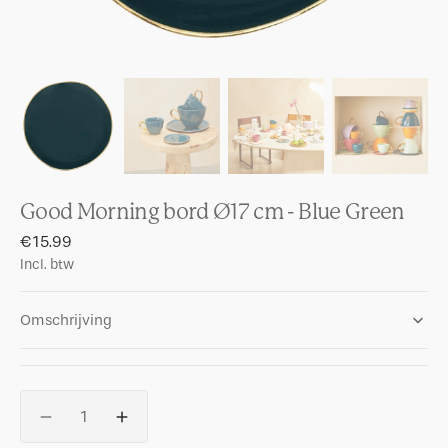
Good Morning bord Ø17 cm - Blue Green
Regular
€15.99
price
Incl. btw
Omschrijving
Aantal
Aantal
Aantal
verlagenvoor
verhogen