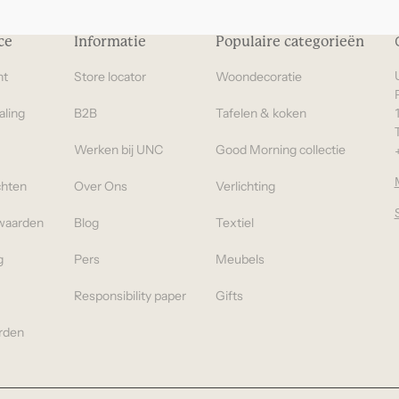
euro
ce
Informatie
Populaire categorieën
Cadeaus onder 100
euro
ht
Store locator
Woondecoratie
aling
B2B
Tafelen & koken
Werken bij UNC
Good Morning collectie
chten
Over Ons
Verlichting
waarden
Blog
Textiel
g
Pers
Meubels
Responsibility paper
Gifts
rden