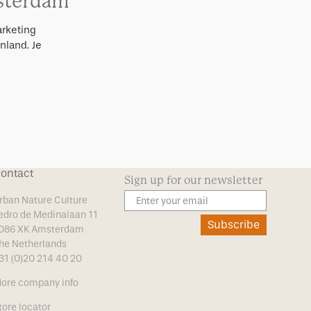
msterdam
arketing
nland. Je
ontact
Sign up for our newsletter
rban Nature Culture
edro de Medinalaan 11
Subscribe
086 XK Amsterdam
he Netherlands
31 (0)20 214 40 20
ore company info
tore locator