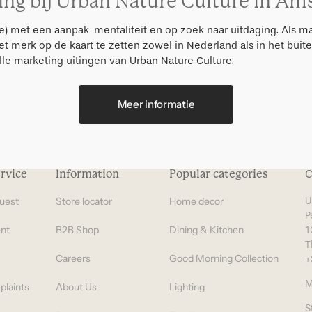
ing bij Urban Nature Culture in A
Gifts under 100 euro
(e) met een aanpak-mentaliteit en op zoek naar uitdaging. Als m
et merk op de kaart te zetten zowel in Nederland als in het buite
lle marketing uitingen van Urban Nature Culture.
Meer informatie
rvice
Information
Popular categories
C
uest
Store locator
Home decor
U
P
nt
B2B Shop
Dining & Kitchen
1
T
Careers
Good Morning Collection
+
M
plaints
About Us
Lighting
S