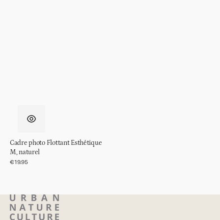
Cadre photo Flottant Esthétique
M, naturel
Prix
€19.95
régulier