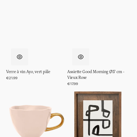
Verre à vin Ayo, vert pâle
Assiette Good Morning Ø17 cm -
Vieux Rose
Prix
€21.99
régulier
Prix
€17.99
régulier
Tasse
Cadre
Good
photo
Morning
Caja,
Cappuccino
L
/
Thé
Ø11