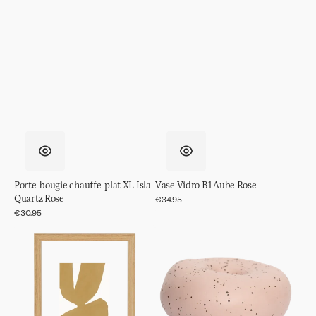
Porte-bougie chauffe-plat XL Isla
Vase Vidro B1 Aube Rose
Quartz Rose
Prix
€34.95
régulier
Prix
€30.95
régulier
Cadre
Bougeoir
photo
Elaine
Flottant
Pêche
Esthétique
Fouettée
Naturel,
S