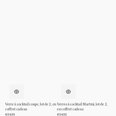
Verre à cocktail coupe, lot de 2, en
Verres à cocktail Martini, lot de 2,
coffret cadeau
en coffret cadeau
Prix
€54.95
Prix
€54.95