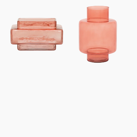
régulier
régulier
Porte-
Vase
bougie
Vidro
chauffe-
B1
plat
Aube
XL
Rose
Isla
Quartz
Rose