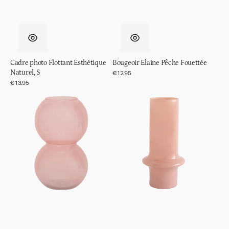
Cadre photo Flottant Esthétique
Bougeoir Elaine Pêche Fouettée
Naturel, S
Prix
€12.95
régulier
Prix
€13.95
régulier
Vase
Vase
en
en
verre
verre
recyclé
recyclé
Bulbe,
Abricot
au
Brandy