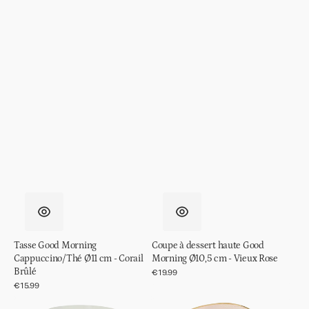
Tasse Good Morning
Coupe à dessert haute Good
Cappuccino/Thé Ø11 cm - Corail
Morning Ø10,5 cm - Vieux Rose
Brûlé
Prix
€19.99
régulier
Prix
€15.99
régulier
Verre
Assiette