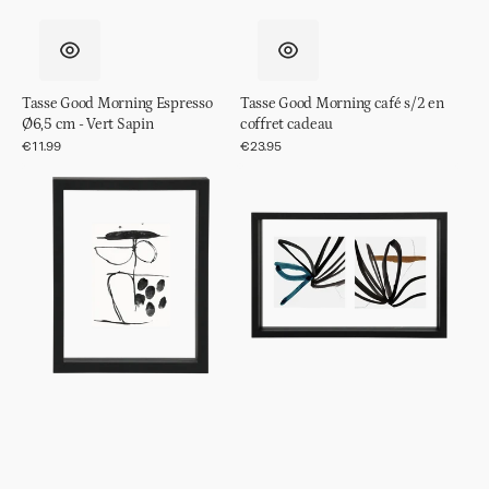
Tasse Good Morning Espresso
Tasse Good Morning café s/2 en
Ø6,5 cm - Vert Sapin
coffret cadeau
Prix
€11.99
Prix
€23.95
régulier
régulier
Cadre
Cadre
photo
photo
Flottant
Flottant
Minimalisme
Minimalisme
Noir,
Double,
S
Noir