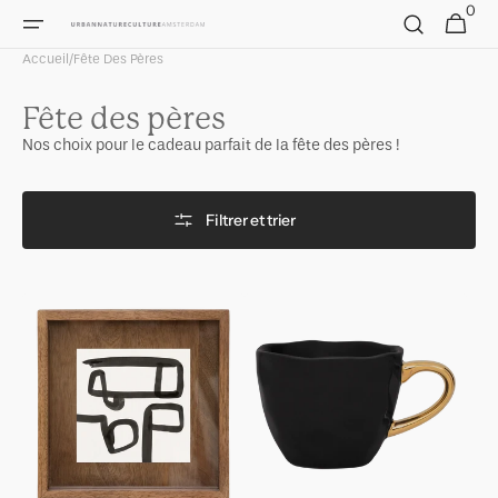
Passer
0
0
Panier
au
article
contenu
Accueil
/
Fête Des Pères
Collection:
Fête des pères
Nos choix pour le cadeau parfait de la fête des pères !
Filtrer et trier
Cadre
Tasse
photo
Good
Caja
Morning
Espresso
Ø6,5
cm
-
Noir