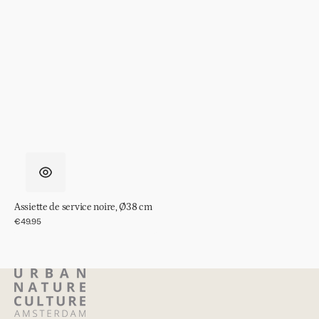
Assiette de service noire, Ø38 cm
Prix
€49.95
régulier