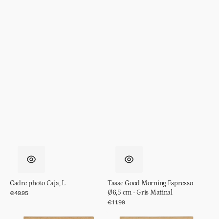
Cadre photo Caja, L
Tasse Good Morning Espresso
Ø6,5 cm - Gris Matinal
Prix
€49.95
régulier
Prix
€11.99
régulier
Cadre
Cadre