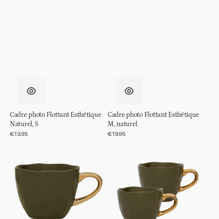
Cadre photo Flottant Esthétique
Cadre photo Flottant Esthétique
Naturel, S
M, naturel
Prix
€13.95
Prix
€19.95
régulier
régulier
Tasse
Tasse
Good
Good
Morning
Morning
Espresso
café
Ø6,5
s/2
cm
en
-
coffret