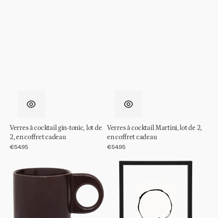
Verres à cocktail gin-tonic, lot de
Verres à cocktail Martini, lot de 2,
2, en coffret cadeau
en coffret cadeau
Prix
€54.95
Prix
€54.95
régulier
régulier
Tasse
Cadre
Nissa
photo
Fudge
Flottant
Esthétique
M,
Noir