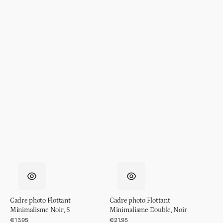
Cadre photo Flottant
Cadre photo Flottant
Minimalisme Noir, S
Minimalisme Double, Noir
Prix
€13.95
Prix
€21.95