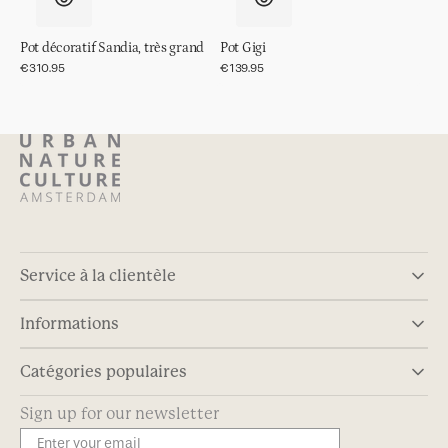
Pot décoratif Sandia, très grand
Pot Gigi
Prix
€310.95
Prix
€139.95
régulier
régulier
Service à la clientèle
Informations
Catégories populaires
Sign up for our newsletter