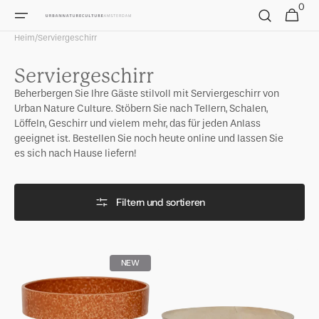
Direkt
0
0
Warenkorb
zum
Artikel
Inhalt
Heim
/
Serviergeschirr
Kategorie:
Serviergeschirr
Beherbergen Sie Ihre Gäste stilvoll mit Serviergeschirr von
Urban Nature Culture. Stöbern Sie nach Tellern, Schalen,
Löffeln, Geschirr und vielem mehr, das für jeden Anlass
geeignet ist. Bestellen Sie noch heute online und lassen Sie
es sich nach Hause liefern!
Filtern und sortieren
Servierschüssel
Serviertablett
NEW
Tima