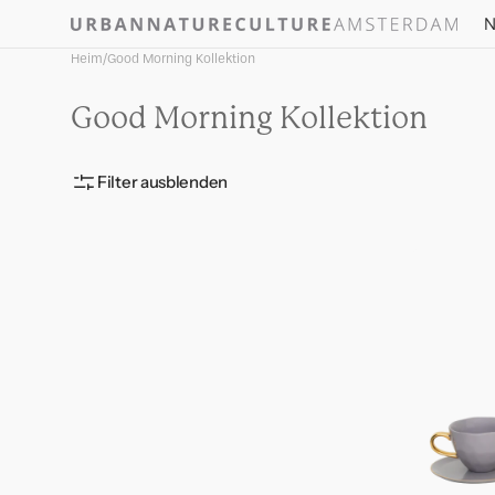
Direkt
N
zum
Inhalt
Heim
/
Good Morning Kollektion
Kategorie:
Good Morning Kollektion
Filter ausblenden
Good
Morning
Cup
Cappuccin
and
Plate
lila,
set
of
4,