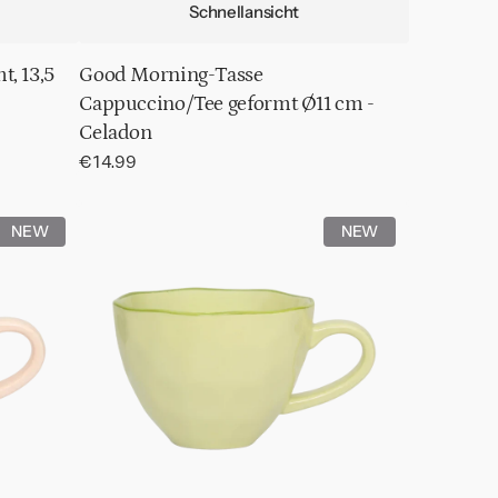
Schnellansicht
t, 13,5
Good Morning-Tasse
Cappuccino/Tee geformt Ø11 cm -
Celadon
Normaler
€14.99
Preis
Good
NEW
NEW
Morning-
Tasse
Cappuccino/Tee
geformt
Ø11
cm
-
Blassgrün