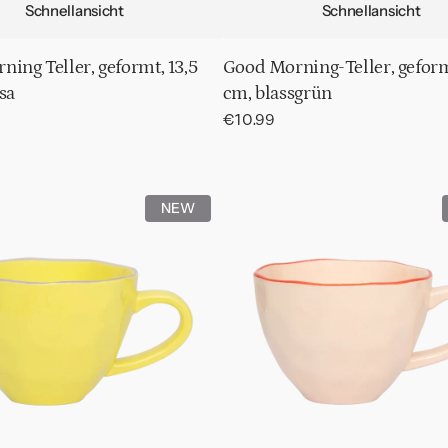
Schnellansicht
Schnellansicht
ing Teller, geformt, 13,5
Good Morning-Teller, geform
sa
cm, blassgrün
Normaler
€10.99
Preis
Good
NEW
Morning-
Tasse
o/Tee
Cappuccino/Tee
geformt
Ø11
cm
-
Altrosa