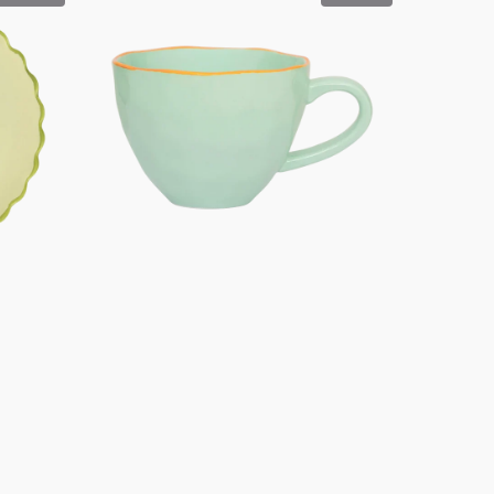
Tasse
Cappuccino/Tee
geformt
Ø11
cm
-
Celadon