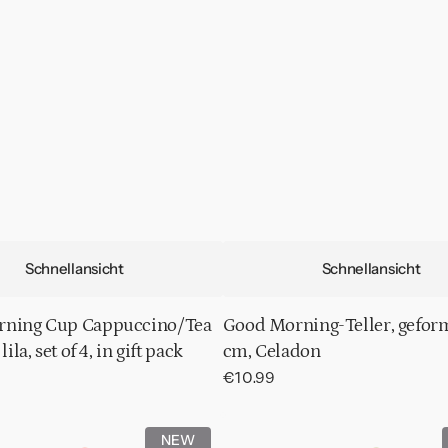
Schnellansicht
Schnellansicht
ning Cup Cappuccino/Tea
Good Morning-Teller, geform
lila, set of 4, in gift pack
cm, Celadon
Normaler
€10.99
Preis
Good
NEW
Morning-