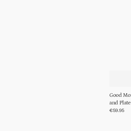
Good Mor
and Plate 
Normaler
€59.95
Preis
Good
Morning