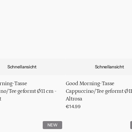
Schnellansicht
Schnellansicht
ning-Tasse
Good Morning-Tasse
no/Tee geformt Ø11 cm -
Cappuccino/Tee geformt Ø11
t
Altrosa
Normaler
€14.99
Preis
Good
NEW
Morning-