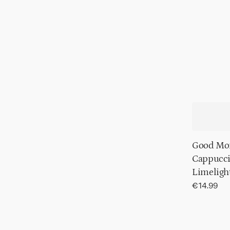
Good Mor
Cappucci
Limeligh
Normaler
€14.99
Preis
Good
Morning-