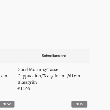
Schnellansicht
Good Morning-Tasse
 cm -
Cappuccino/Tee geformt Ø11 cm -
Blassgrün
Normaler
€14.99
Preis
Good
NEW
NEW
Morning-