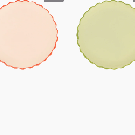
Teller,
geformt,
13,5
cm,
blassgrün