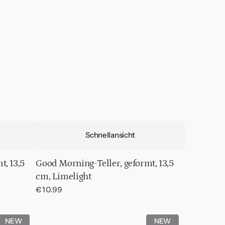
Schnellansicht
t, 13,5
Good Morning-Teller, geformt, 13,5
cm, Limelight
Normaler
€10.99
Preis
Good
NEW
NEW
Morning-