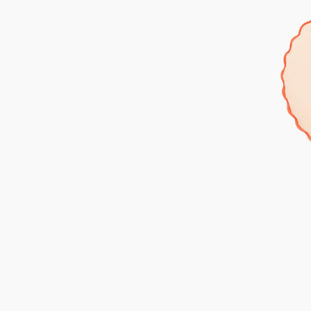
Teller,
geformt,
13,5
cm,
Altrosa