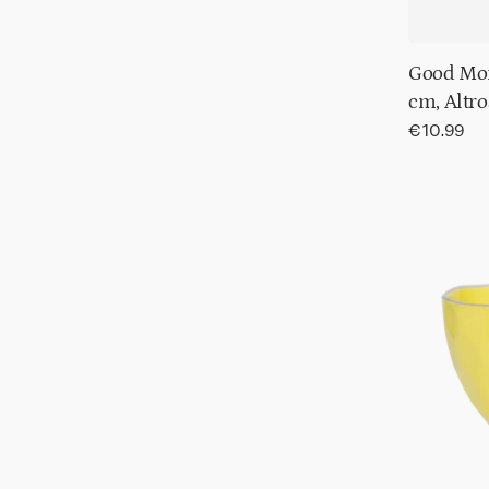
Good Morn
cm, Altro
Normaler
€10.99
Preis
Good
Morning-
Tasse
Cappuccin
geformt
Ø11
cm
-
Limelight