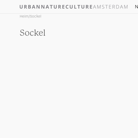
Direkt
N
zum
Inhalt
Heim
/
Sockel
Kategorie:
Sockel