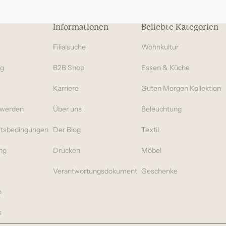
Euro
Geschenke unter 70
Informationen
Beliebte Kategorien
Euro
Filialsuche
Wohnkultur
ng
B2B Shop
Essen & Küche
Karriere
Guten Morgen Kollektion
hwerden
Über uns
Beleuchtung
ftsbedingungen
Der Blog
Textil
ng
Drücken
Möbel
s
Verantwortungsdokument
Geschenke
n
s