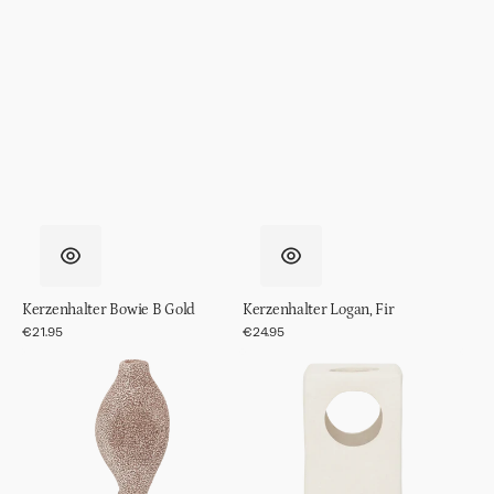
Kerzenhalter Bowie B Gold
Kerzenhalter Logan, Fir
Normaler
€21.95
Normaler
€24.95
Preis
Preis
Kerzenhalter
Tischlampe
Niekka
Lycka