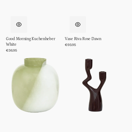
Good Morning Kuchenheber
Vase Riva Rose Dawn
White
Normaler
€93.95
Preis
Normaler
€36.95
Preis
Vase
Kerzenständer
Riva
Adora
Pale
Green