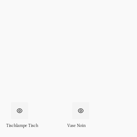
Tischlampe Tisch
Vase Noin
Normaler
€179.95
Normaler
€87.95
Preis
Preis