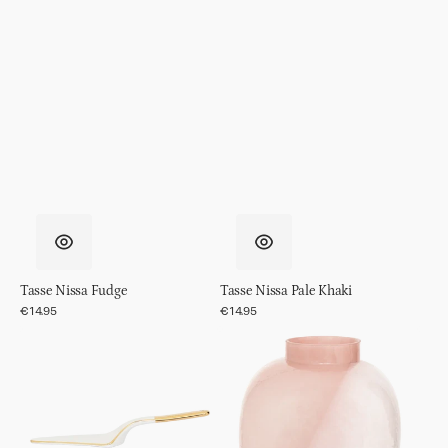
Tasse Nissa Fudge
Tasse Nissa Pale Khaki
Normaler
€14.95
Normaler
€14.95
Preis
Preis
Good
Vase
Morning
Riva
Kuchenheber
Rose
White
Dawn