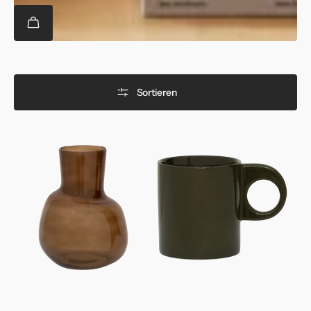
Sortieren
Vase
Tasse
Arya
Nissa
Downtown
Kalamata
Brown