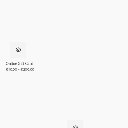
in
gift
pack
Online Gift Card
Normaler
€10.00 - €200.00
Preis