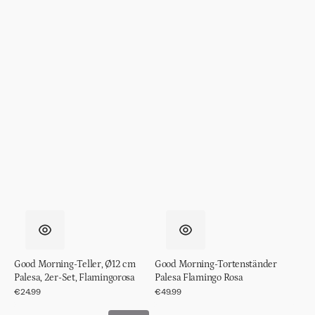
Good Morning-Teller, Ø12 cm
Good Morning-Tortenständer
Palesa, 2er-Set, Flamingorosa
Palesa Flamingo Rosa
Normaler
€24.99
Normaler
€49.99
Preis
Preis
Good
Good