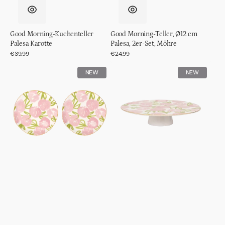
Good Morning-Kuchenteller
Good Morning-Teller, Ø12 cm
Palesa Karotte
Palesa, 2er-Set, Möhre
Normaler
€39.99
Normaler
€24.99
Preis
Preis
Good
Good
NEW
NEW
Morning-
Morning-
Teller,
Tortenständer
Ø12
Palesa
cm
Flamingo
Palesa,
Rosa
2er-
Set,
Flamingorosa