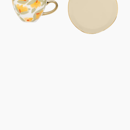
Cappuccino/Tee
Haferbrei,
Lilja
Ø17
Ø11
cm
cm
-
Taglilie