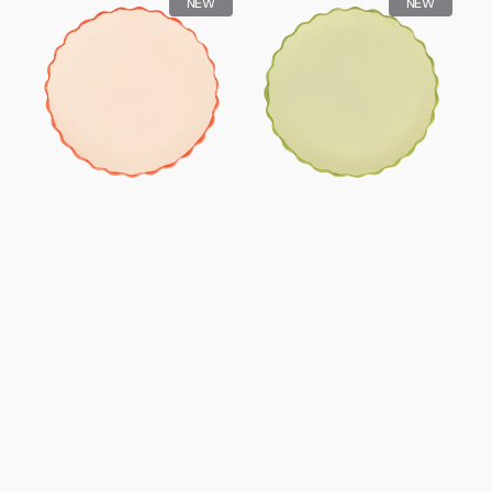
NEW
NEW
Morning
Morning-
Teller,
Teller,
geformt,
geformt,
13,5
13,5
cm,
cm,
Altrosa
blassgrün