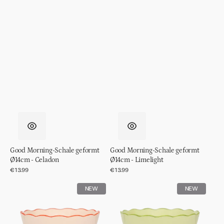
Good Morning-Schale geformt
Good Morning-Schale geformt
Ø14cm - Celadon
Ø14cm - Limelight
Normaler
€13.99
Normaler
€13.99
Preis
Preis
Good
Good
NEW
NEW
Morning-
Morning-
Schale
Schale
geformt
geformt