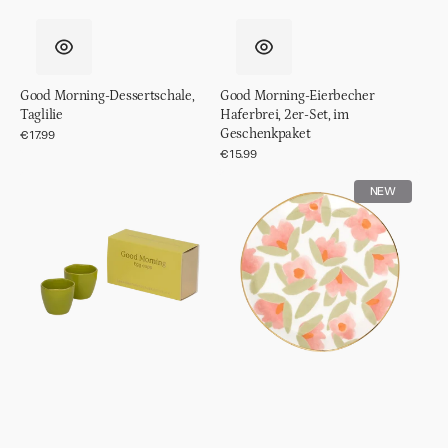
Good Morning-Dessertschale,
Good Morning-Eierbecher
Taglilie
Haferbrei, 2er-Set, im
Geschenkpaket
Normaler
€17.99
Preis
Normaler
€15.99
Preis
Good
Good
NEW
Morning
Morning-
Eierbecher
Teller,
Erbsenspalte,
Ø17
2er-
cm
Set,
Lilja,
im
Gebrannte
Geschenkpaket
Koralle