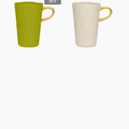
NEW
Morning
Morning-
Lattebecher
Latte-
Ø8,5
Tasse
cm
Ø8,5
-
cm
Spalterbse
-
Haferbrei