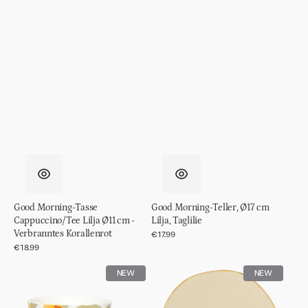
Good Morning-Tasse
Good Morning-Teller, Ø17 cm
Cappuccino/Tee Lilja Ø11 cm -
Lilja, Taglilie
Verbranntes Korallenrot
Normaler
€17.99
Preis
Normaler
€18.99
Preis
Good
Good
NEW
NEW
Morning-
Morning-
Tasse
Teller