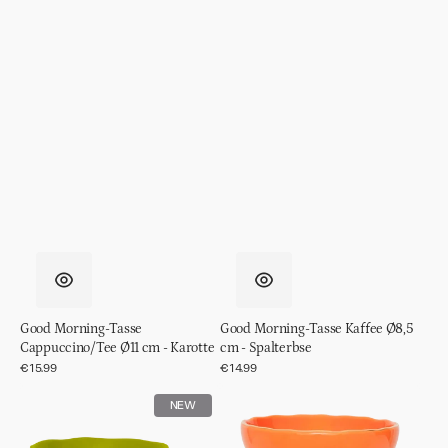
Good Morning-Tasse
Good Morning-Tasse Kaffee Ø8,5
Cappuccino/Tee Ø11 cm - Karotte
cm - Spalterbse
Normaler
€15.99
Normaler
€14.99
Preis
Preis
Good
Good
NEW
Morning-
Morning
Tasse
Dessertschale,