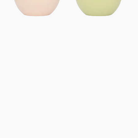
Ø14cm
Ø14cm
-
-
Altrosa
blassgrün