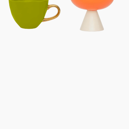
Cappuccino/Tees
Karotte
Ø11
cm
-
palterbse