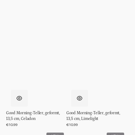
Good Morning-Teller, geformt,
Good Morning-Teller, geformt,
13,5 cm, Celadon
13,5 cm, Limelight
Normaler
€10.99
Normaler
€10.99
Preis
Preis
Good
Good