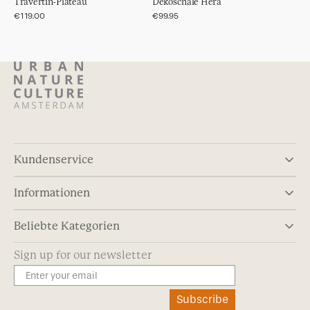
Travertin-Plateau
Dekoschale Hera
Normaler
€119.00
Normaler
€99.95
Preis
Preis
Kundenservice
Informationen
Beliebte Kategorien
Sign up for our newsletter
Subscribe