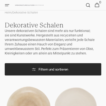
Direkt
0
0
Warenkorb
zum
Artikel
Inhalt
Heim
/
Dekorative Schalen
Kategorie:
Dekorative Schalen
Unsere dekorativen Schalen sind mehr als nur funktional;
sie sind Kunstwerke. Hergestellt aus recycelten und
verantwortungsbewussten Materialien, verleiht jede Schale
Ihrem Zuhause einen Hauch von Eleganz und
umweltbewusstem Stil. Perfekt zum Präsentieren von Obst,
Kleinigkeiten oder um allein als Mittelpunkt zu stehen.
Filtern und sortieren
Dekoteller
Dekoschale
Gilbey
Shibui