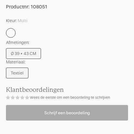
Poef
voor
Productnummer:
Productnr:
108051
Cinco,
Poef
Multicolor
Cinco,
Kleur:
Multi
Multicolor
Multi
Afmetingen:
Ø 39 * 43 CM
Uitverkocht
Materiaal:
Textiel
Uitverkocht
Klantbeoordelingen
Wees de eerste om een beoordeling te schrijven
Schrijf een beoordeling