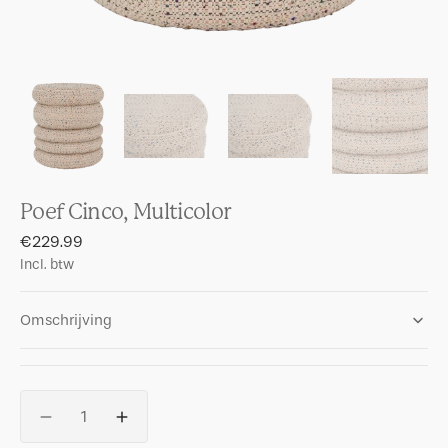
Poef Cinco, Multicolor
Regular
€229.99
price
Incl. btw
Omschrijving
Aantal
Aantal
Aantal
verlagenvoor
verhogen