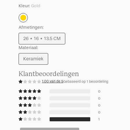
theepot
Morning
Kleur:
Gold
goud
theepot
goud
Gold
Afmetingen:
26 * 16 * 13.5 CM
Uitverkocht
Materiaal:
Keramiek
Uitverkocht
Klantbeoordelingen
1.00 van de 5
Gebaseerd op 1 beoordeling
0
0
0
0
1