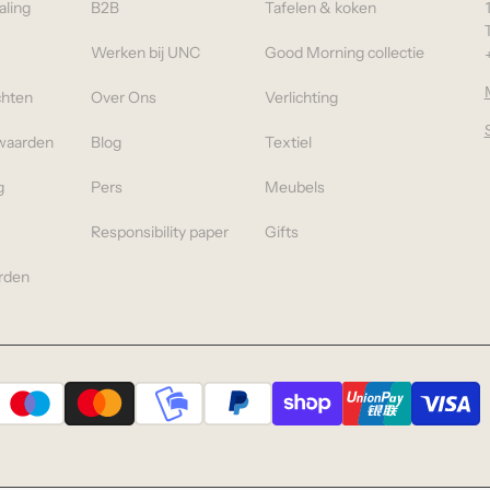
aling
B2B
Tafelen & koken
Werken bij UNC
Good Morning collectie
chten
Over Ons
Verlichting
waarden
Blog
Textiel
g
Pers
Meubels
Responsibility paper
Gifts
rden