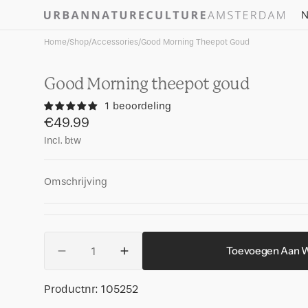
Skip to
N
content
Home
/
Shop
/
Accessories
/
Good Morning Theepot Goud
Good Morning theepot goud
1 beoordeling
Regular
€49.99
price
Incl. btw
Omschrijving
Aantal
Toevoegen Aan 
Aantal
Aantal
verlagenvoor
verhogen
Good
voor
Productnummer:
Productnr:
105252
Morning
Good