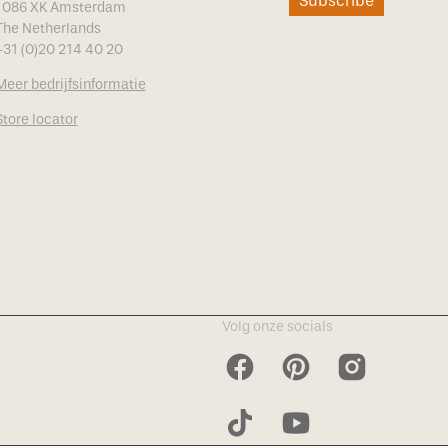
Subscribe
1086 XK Amsterdam
The Netherlands
+31 (0)20 214 40 20
Meer bedrijfsinformatie
Store locator
Volg onze socials
Facebook
Pinterest
Instagram
TikTok
YouTube