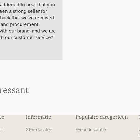
saddened to hear that you
een a strong seller for
dback that we've received.
gn and procurement
with our brand, and we are
ith our customer service?
eressant
ce
Informatie
Populaire categorieën
ht
Store locator
Woondecoratie