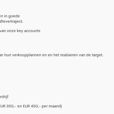
euro
Cadeaus onder 100
ten in goede
euro
flevertraject.
 van onze key accounts
 hun verkoopplannen en en het realiseren van de target.
drijf
EUR 350,- en EUR 450,- per maand)