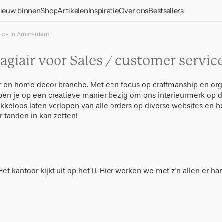
ieuw binnen
Shop
Artikelen
Inspiratie
Over ons
Bestsellers
Vazen en potten
Woondecoratie
Verzorging en
rvice In Amsterdam
onderhoud
Kandelaren
Serviessets
Tafelen & koken
agiair voor Sales / customer servi
Maak kennis met onze
Decoratieve items
Glazen
Good Morning
materialen
Kopjes
collectie
Wanddecoratie
Borden & schotels
eur en home decor branche. Met een focus op craftmanship en or
Onze
Kommen
e ben je op een creatieve manier bezig om ons interieurmerk op d
Verlichting
verantwoordelijke
Fotolijsten
Kommen
keloos laten verlopen van alle orders op diverse websites en help
benadering
Borden
Kussens
r tanden in kan zetten!
Textiel
Opbergen
Kopjes & mokken
Responsibility
Accessoires
Plaids en dekens
Bankjes en krukjes
Meubels
Schrijfwaren
Serveerschalen
Over ons
Tafel- en keukentexti
Tafels
Gift cards
Cadeaus
Spiegels
Bestek
Sokkels
Gift packs
t kantoor kijkt uit op het IJ. Hier werken we met z'n allen er ha
LINDA. x UNC
Kannen
Bureaus
Cadeaus onder 30
Cocktail
euro
Banken
Cadeaus onder 50