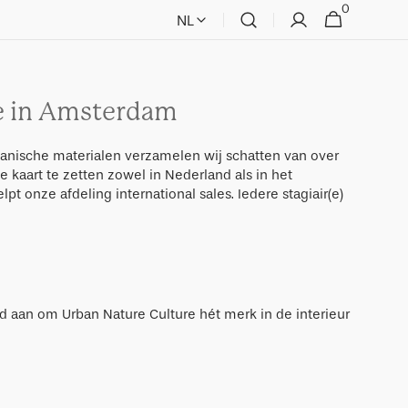
0
0
Winkelmand
NL
items
ce in Amsterdam
ganische materialen verzamelen wij schatten van over
e kaart te zetten zowel in Nederland als in het
t onze afdeling international sales. Iedere stagiair(e)
el
rd aan om Urban Nature Culture hét merk in de interieur