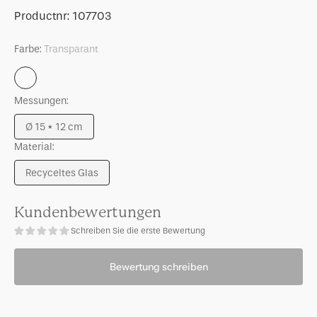
Menge
Menge
Artikelnummer:
Productnr:
107703
für
für
Kerzenhalter
Kerzenhalter
Farbe:
Transparant
Solvi
Solvi
B
B
Transparant
Messungen:
Ø 15 * 12 cm
Variante
Material:
ausverkauft
oder
Recyceltes Glas
nicht
Variante
verfügbar
ausverkauft
oder
Kundenbewertungen
nicht
Schreiben Sie die erste Bewertung
verfügbar
Bewertung schreiben