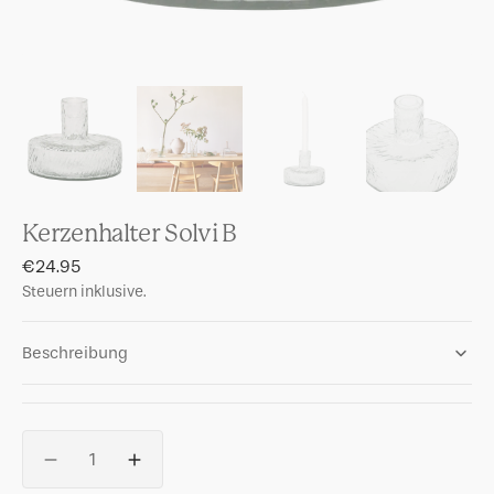
Kerzenhalter Solvi B
Normaler
€24.95
Preis
Steuern inklusive.
Beschreibung
Anzahl
Verringere
Erhöhe
die
die