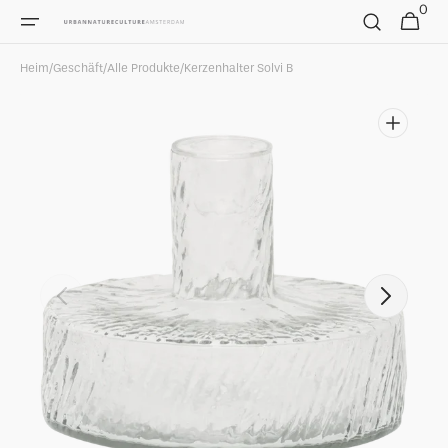
Direkt
0
0
Warenkorb
zum
Artikel
Inhalt
Heim
/
Geschäft
/
Alle Produkte
/
Kerzenhalter Solvi B
Medien
1
in
Galerieansicht
öffnen