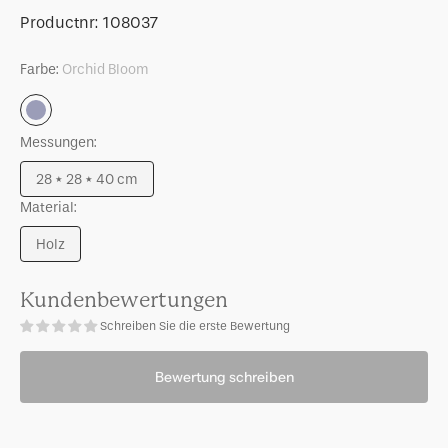
Menge
Menge
Artikelnummer:
Productnr:
108037
für
für
Beistelltisch
Beistelltisch
Farbe:
Orchid Bloom
Corvo
Corvo
Orchid
Bloom
Messungen:
28 * 28 * 40 cm
Variante
Material:
ausverkauft
oder
Holz
nicht
Variante
verfügbar
ausverkauft
oder
Kundenbewertungen
nicht
Schreiben Sie die erste Bewertung
verfügbar
Bewertung schreiben