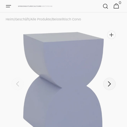
Direkt
0
0
Warenkorb
zum
Artikel
Inhalt
Heim
/
Geschäft
/
Alle Produkte
/
Beistelltisch Corvo
Dargestellte
Medien
in
Galerieansicht
öffnen