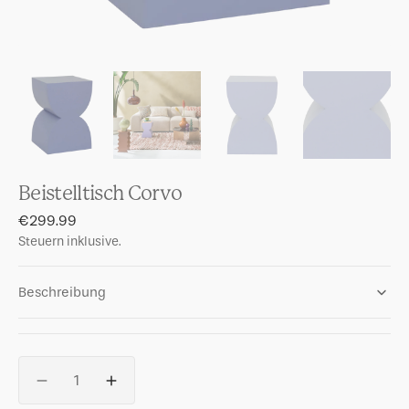
Beistelltisch Corvo
Normaler
€299.99
Preis
Steuern inklusive.
Beschreibung
Anzahl
Verringere
Erhöhe
die
die